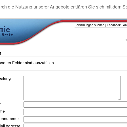
urch die Nutzung unserer Angebote erklären Sie sich mit dem S
Fortbildungen suchen
|
Feedback
|
An
e
n
hneten Felder sind auszufüllen.
teilung
e
ame
efonnummer
Mail Adresse