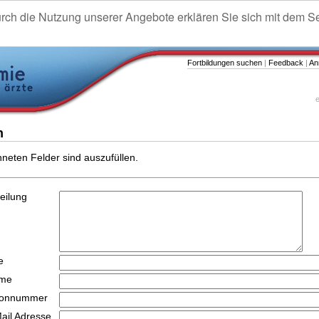
urch die Nutzung unserer Angebote erklären Sie sich mit dem S
Fortbildungen suchen
|
Feedback
|
An
e
n
hneten Felder sind auszufüllen.
teilung
e
ame
efonnummer
Mail Adresse