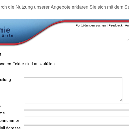
urch die Nutzung unserer Angebote erklären Sie sich mit dem S
Fortbildungen suchen
|
Feedback
|
An
e
n
hneten Felder sind auszufüllen.
teilung
e
ame
efonnummer
Mail Adresse