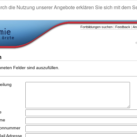
urch die Nutzung unserer Angebote erklären Sie sich mit dem S
Fortbildungen suchen
|
Feedback
|
An
e
n
hneten Felder sind auszufüllen.
teilung
e
ame
efonnummer
Mail Adresse