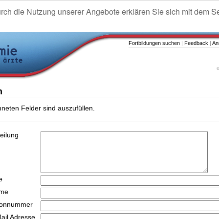
urch die Nutzung unserer Angebote erklären Sie sich mit dem S
Fortbildungen suchen
|
Feedback
|
An
e
n
hneten Felder sind auszufüllen.
teilung
e
ame
efonnummer
Mail Adresse