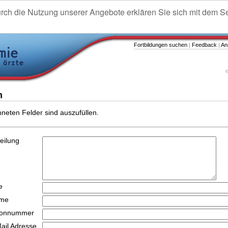
urch die Nutzung unserer Angebote erklären Sie sich mit dem S
Fortbildungen suchen
|
Feedback
|
An
e
n
hneten Felder sind auszufüllen.
teilung
e
ame
efonnummer
Mail Adresse