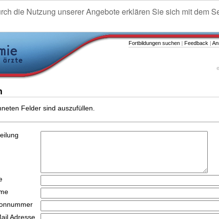
urch die Nutzung unserer Angebote erklären Sie sich mit dem S
Fortbildungen suchen
|
Feedback
|
An
e
n
hneten Felder sind auszufüllen.
teilung
e
ame
efonnummer
Mail Adresse