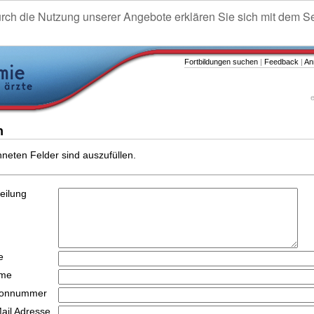
urch die Nutzung unserer Angebote erklären Sie sich mit dem S
Fortbildungen suchen
|
Feedback
|
An
e
n
hneten Felder sind auszufüllen.
teilung
e
ame
efonnummer
Mail Adresse