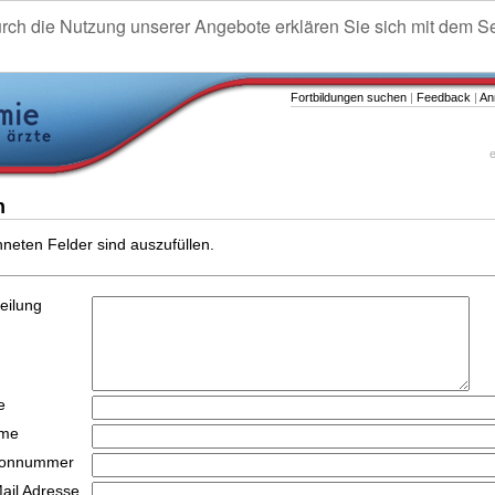
urch die Nutzung unserer Angebote erklären Sie sich mit dem S
Fortbildungen suchen
|
Feedback
|
An
e
n
hneten Felder sind auszufüllen.
teilung
e
ame
efonnummer
Mail Adresse