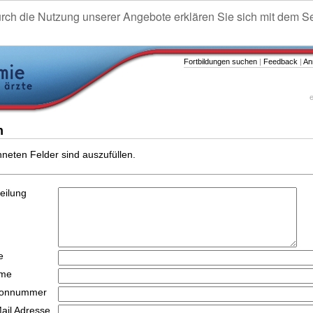
urch die Nutzung unserer Angebote erklären Sie sich mit dem S
Fortbildungen suchen
|
Feedback
|
An
e
n
hneten Felder sind auszufüllen.
teilung
e
ame
efonnummer
Mail Adresse