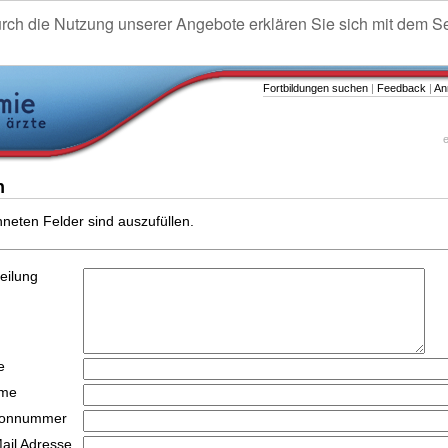
urch die Nutzung unserer Angebote erklären Sie sich mit dem S
Fortbildungen suchen
|
Feedback
|
An
e
n
hneten Felder sind auszufüllen.
teilung
e
ame
efonnummer
Mail Adresse