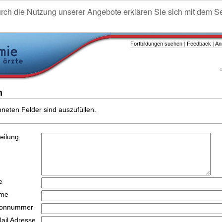
urch die Nutzung unserer Angebote erklären Sie sich mit dem S
Fortbildungen suchen
|
Feedback
|
An
e
n
hneten Felder sind auszufüllen.
teilung
e
ame
efonnummer
Mail Adresse