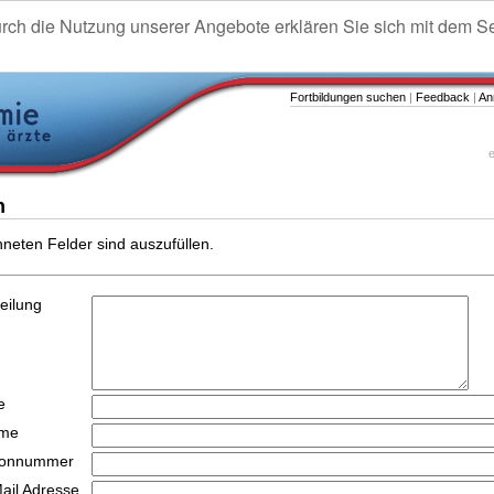
urch die Nutzung unserer Angebote erklären Sie sich mit dem S
Fortbildungen suchen
|
Feedback
|
An
e
n
hneten Felder sind auszufüllen.
teilung
e
ame
efonnummer
Mail Adresse