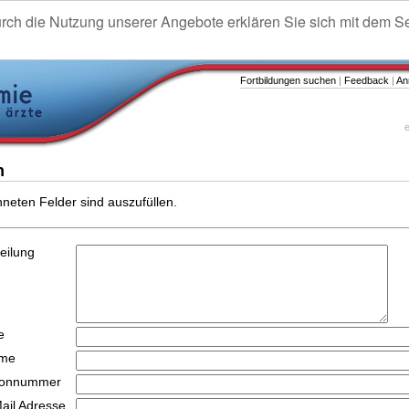
urch die Nutzung unserer Angebote erklären Sie sich mit dem S
Fortbildungen suchen
|
Feedback
|
An
e
n
hneten Felder sind auszufüllen.
teilung
e
ame
efonnummer
Mail Adresse