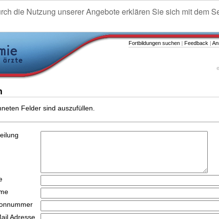
urch die Nutzung unserer Angebote erklären Sie sich mit dem S
Fortbildungen suchen
|
Feedback
|
An
e
n
hneten Felder sind auszufüllen.
teilung
e
ame
efonnummer
Mail Adresse