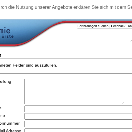
urch die Nutzung unserer Angebote erklären Sie sich mit dem S
Fortbildungen suchen
|
Feedback
|
An
e
n
hneten Felder sind auszufüllen.
teilung
e
ame
efonnummer
Mail Adresse