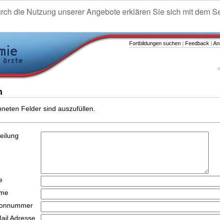
urch die Nutzung unserer Angebote erklären Sie sich mit dem S
Fortbildungen suchen
|
Feedback
|
An
e
n
hneten Felder sind auszufüllen.
teilung
e
ame
efonnummer
Mail Adresse