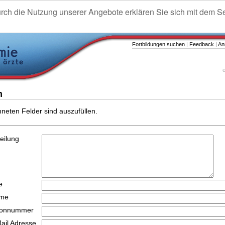
urch die Nutzung unserer Angebote erklären Sie sich mit dem S
Fortbildungen suchen
|
Feedback
|
An
e
n
hneten Felder sind auszufüllen.
teilung
e
ame
efonnummer
Mail Adresse