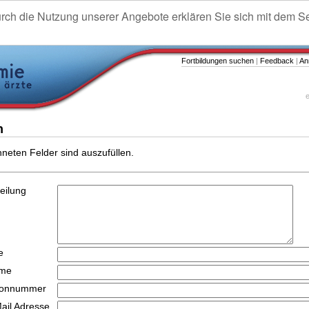
urch die Nutzung unserer Angebote erklären Sie sich mit dem S
Fortbildungen suchen
|
Feedback
|
An
e
n
hneten Felder sind auszufüllen.
teilung
e
ame
efonnummer
Mail Adresse