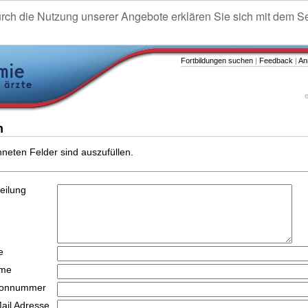
urch die Nutzung unserer Angebote erklären Sie sich mit dem S
Fortbildungen suchen
|
Feedback
|
An
e
n
hneten Felder sind auszufüllen.
teilung
e
ame
efonnummer
Mail Adresse