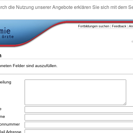
urch die Nutzung unserer Angebote erklären Sie sich mit dem S
Fortbildungen suchen
|
Feedback
|
An
e
n
hneten Felder sind auszufüllen.
teilung
e
ame
efonnummer
Mail Adresse