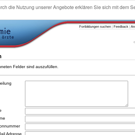
urch die Nutzung unserer Angebote erklären Sie sich mit dem S
Fortbildungen suchen
|
Feedback
|
An
e
n
hneten Felder sind auszufüllen.
teilung
e
ame
efonnummer
Mail Adresse