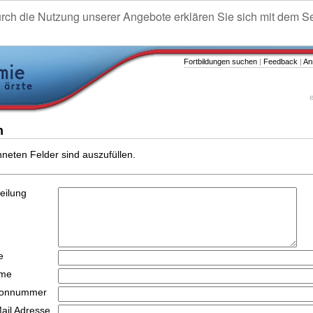
urch die Nutzung unserer Angebote erklären Sie sich mit dem S
Fortbildungen suchen
|
Feedback
|
An
e
n
hneten Felder sind auszufüllen.
teilung
e
ame
efonnummer
Mail Adresse