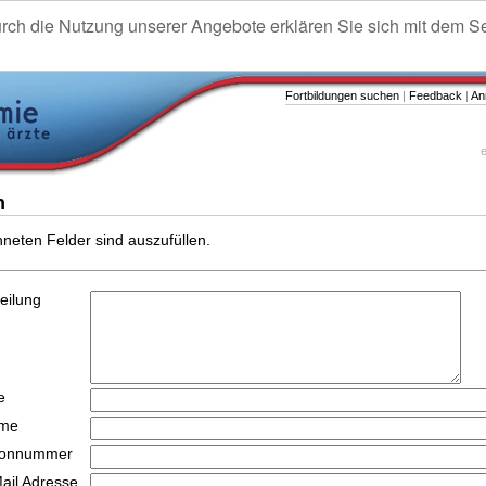
urch die Nutzung unserer Angebote erklären Sie sich mit dem S
Fortbildungen suchen
|
Feedback
|
An
e
n
hneten Felder sind auszufüllen.
teilung
e
ame
efonnummer
Mail Adresse