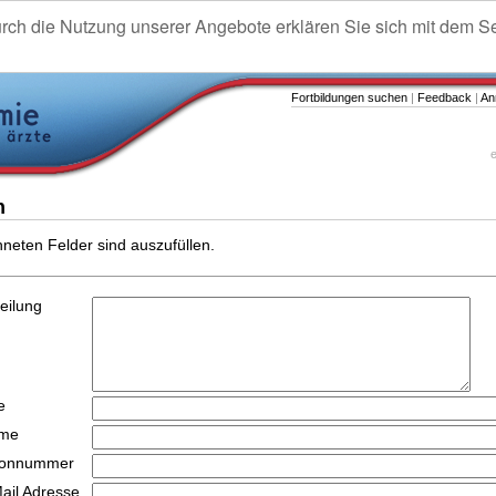
urch die Nutzung unserer Angebote erklären Sie sich mit dem S
Fortbildungen suchen
|
Feedback
|
An
e
n
hneten Felder sind auszufüllen.
teilung
e
ame
efonnummer
Mail Adresse