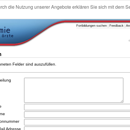
urch die Nutzung unserer Angebote erklären Sie sich mit dem S
Fortbildungen suchen
|
Feedback
|
An
e
n
hneten Felder sind auszufüllen.
teilung
e
ame
efonnummer
Mail Adresse