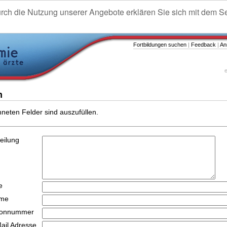
urch die Nutzung unserer Angebote erklären Sie sich mit dem S
Fortbildungen suchen
|
Feedback
|
An
e
n
hneten Felder sind auszufüllen.
teilung
e
ame
efonnummer
Mail Adresse