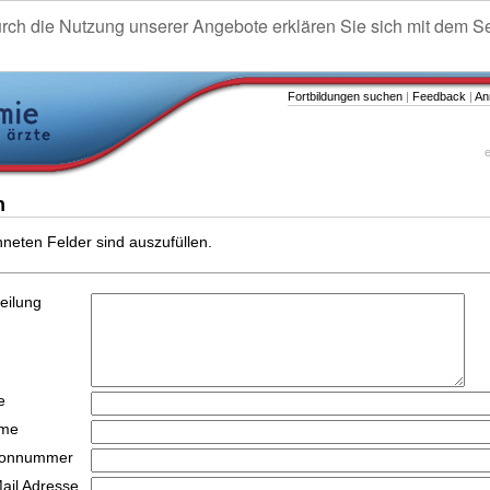
urch die Nutzung unserer Angebote erklären Sie sich mit dem S
Fortbildungen suchen
|
Feedback
|
An
e
n
hneten Felder sind auszufüllen.
teilung
e
ame
efonnummer
Mail Adresse