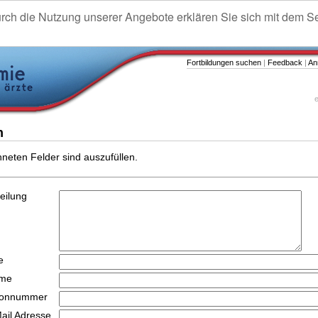
urch die Nutzung unserer Angebote erklären Sie sich mit dem S
Fortbildungen suchen
|
Feedback
|
An
e
n
hneten Felder sind auszufüllen.
teilung
e
ame
efonnummer
Mail Adresse