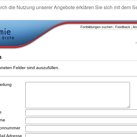
urch die Nutzung unserer Angebote erklären Sie sich mit dem S
Fortbildungen suchen
|
Feedback
|
An
e
n
hneten Felder sind auszufüllen.
teilung
e
ame
efonnummer
Mail Adresse