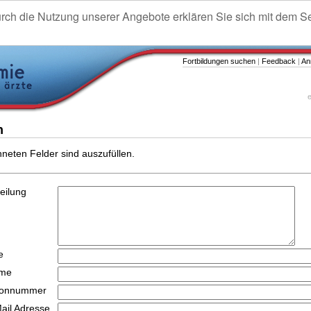
urch die Nutzung unserer Angebote erklären Sie sich mit dem S
Fortbildungen suchen
|
Feedback
|
An
e
n
hneten Felder sind auszufüllen.
teilung
e
ame
efonnummer
Mail Adresse