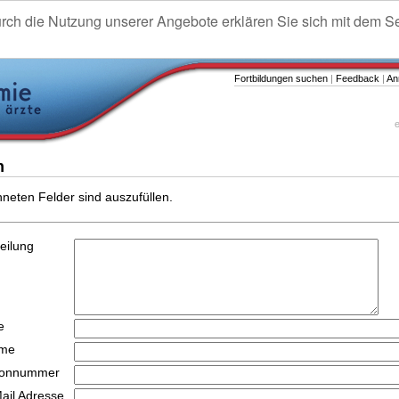
urch die Nutzung unserer Angebote erklären Sie sich mit dem S
Fortbildungen suchen
|
Feedback
|
An
e
n
hneten Felder sind auszufüllen.
teilung
e
ame
efonnummer
Mail Adresse