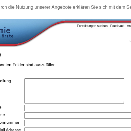
urch die Nutzung unserer Angebote erklären Sie sich mit dem S
Fortbildungen suchen
|
Feedback
|
An
e
n
hneten Felder sind auszufüllen.
teilung
e
ame
efonnummer
Mail Adresse