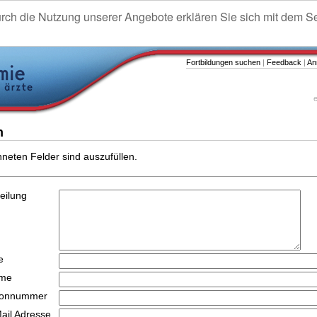
urch die Nutzung unserer Angebote erklären Sie sich mit dem S
Fortbildungen suchen
|
Feedback
|
An
e
n
hneten Felder sind auszufüllen.
teilung
e
ame
efonnummer
Mail Adresse