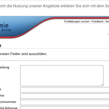
urch die Nutzung unserer Angebote erklären Sie sich mit dem S
Fortbildungen suchen
|
Feedback
|
An
e
n
hneten Felder sind auszufüllen.
teilung
e
ame
efonnummer
Mail Adresse