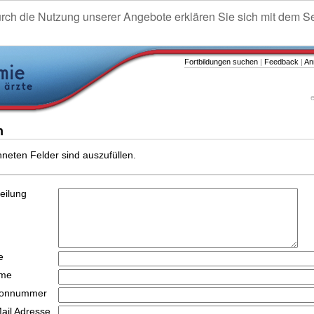
urch die Nutzung unserer Angebote erklären Sie sich mit dem S
Fortbildungen suchen
|
Feedback
|
An
e
n
hneten Felder sind auszufüllen.
teilung
e
ame
efonnummer
Mail Adresse