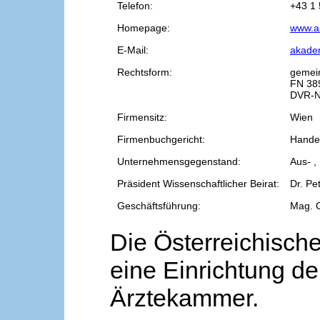
Telefon:
+43 1 
Homepage:
www.a
E-Mail:
akade
Rechtsform:
gemei
FN 38
DVR-N
Firmensitz:
Wien
Firmenbuchgericht:
Handel
Unternehmensgegenstand:
Aus- ,
Präsident Wissenschaftlicher Beirat:
Dr. Pe
Geschäftsführung:
Mag. 
Die Österreichische
eine Einrichtung de
Ärztekammer.