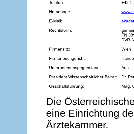
Telefon:
+43 1 
Homepage:
www.a
E-Mail:
akade
Rechtsform:
gemei
FN 38
DVR-N
Firmensitz:
Wien
Firmenbuchgericht:
Handel
Unternehmensgegenstand:
Aus- ,
Präsident Wissenschaftlicher Beirat:
Dr. Pe
Geschäftsführung:
Mag. 
Die Österreichische
eine Einrichtung de
Ärztekammer.