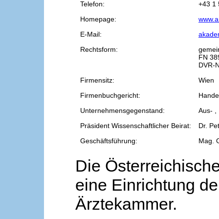
Telefon:
+43 1 
Homepage:
www.a
E-Mail:
akade
Rechtsform:
gemei
FN 38
DVR-N
Firmensitz:
Wien
Firmenbuchgericht:
Handel
Unternehmensgegenstand:
Aus- ,
Präsident Wissenschaftlicher Beirat:
Dr. Pe
Geschäftsführung:
Mag. 
Die Österreichische
eine Einrichtung de
Ärztekammer.