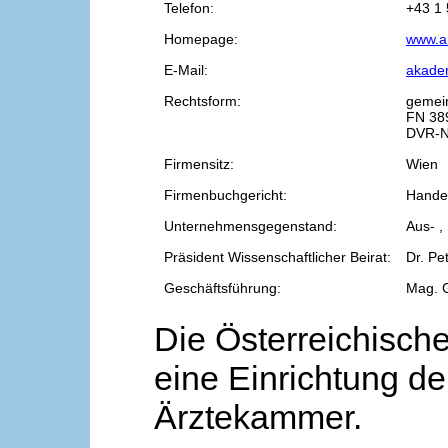
Telefon:
+43 1 
Homepage:
www.a
E-Mail:
akade
Rechtsform:
gemei
FN 38
DVR-N
Firmensitz:
Wien
Firmenbuchgericht:
Handel
Unternehmensgegenstand:
Aus- ,
Präsident Wissenschaftlicher Beirat:
Dr. Pe
Geschäftsführung:
Mag. 
Die Österreichische
eine Einrichtung de
Ärztekammer.