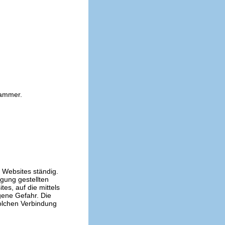
kammer.
n Websites ständig.
ügung gestellten
es, auf die mittels
gene Gefahr. Die
solchen Verbindung