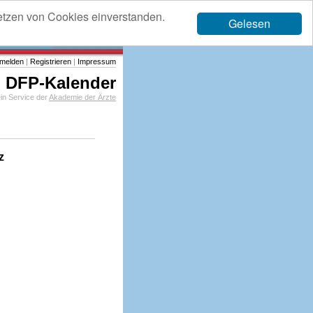
etzen von Cookies einverstanden.
Gelesen
melden
|
Registrieren
|
Impressum
DFP-Kalender
in Service der
Akademie der Ärzte
z