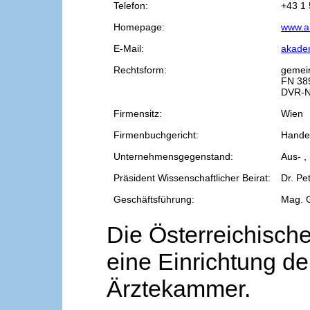
Telefon:
+43 1 
Homepage:
www.a
E-Mail:
akade
Rechtsform:
gemei
FN 38
DVR-N
Firmensitz:
Wien
Firmenbuchgericht:
Handel
Unternehmensgegenstand:
Aus- ,
Präsident Wissenschaftlicher Beirat:
Dr. Pe
Geschäftsführung:
Mag. 
Die Österreichische
eine Einrichtung de
Ärztekammer.