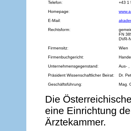
Telefon:
+43 1 
Homepage:
www.a
E-Mail:
akade
Rechtsform:
gemei
FN 38
DVR-N
Firmensitz:
Wien
Firmenbuchgericht:
Handel
Unternehmensgegenstand:
Aus- ,
Präsident Wissenschaftlicher Beirat:
Dr. Pe
Geschäftsführung:
Mag. 
Die Österreichische
eine Einrichtung de
Ärztekammer.