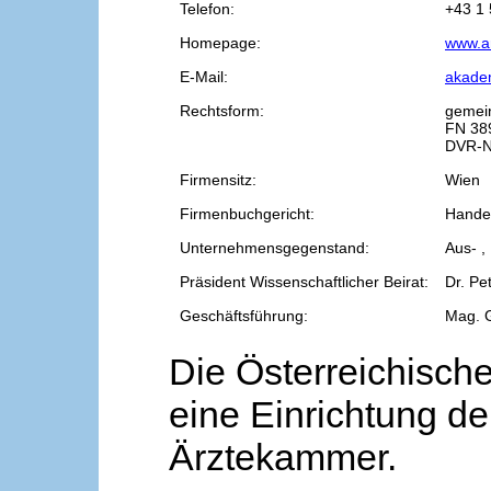
Telefon:
+43 1 
Homepage:
www.a
E-Mail:
akade
Rechtsform:
gemei
FN 38
DVR-N
Firmensitz:
Wien
Firmenbuchgericht:
Handel
Unternehmensgegenstand:
Aus- ,
Präsident Wissenschaftlicher Beirat:
Dr. Pe
Geschäftsführung:
Mag. 
Die Österreichische
eine Einrichtung de
Ärztekammer.