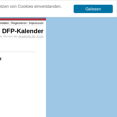
etzen von Cookies einverstanden.
Gelesen
melden
|
Registrieren
|
Impressum
DFP-Kalender
in Service der
Akademie der Ärzte
z