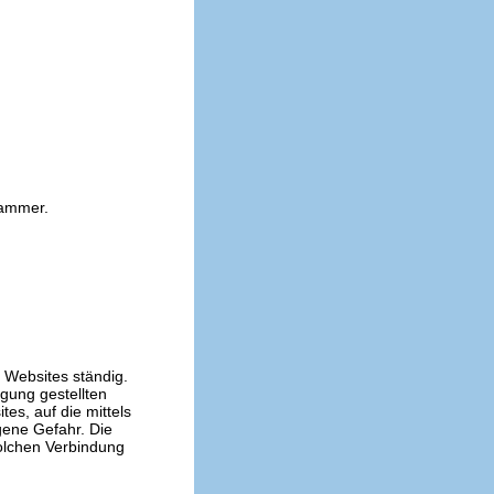
kammer.
n Websites ständig.
ügung gestellten
es, auf die mittels
gene Gefahr. Die
solchen Verbindung