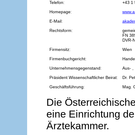
Telefon:
+43 1 
Homepage:
www.a
E-Mail:
akade
Rechtsform:
gemei
FN 38
DVR-N
Firmensitz:
Wien
Firmenbuchgericht:
Handel
Unternehmensgegenstand:
Aus- ,
Präsident Wissenschaftlicher Beirat:
Dr. Pe
Geschäftsführung:
Mag. 
Die Österreichische
eine Einrichtung de
Ärztekammer.