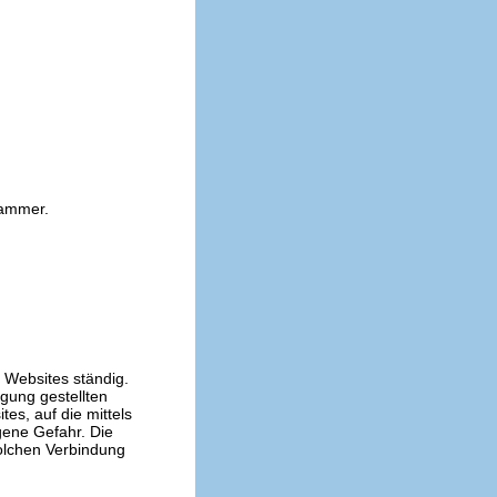
kammer.
n Websites ständig.
ügung gestellten
es, auf die mittels
gene Gefahr. Die
solchen Verbindung