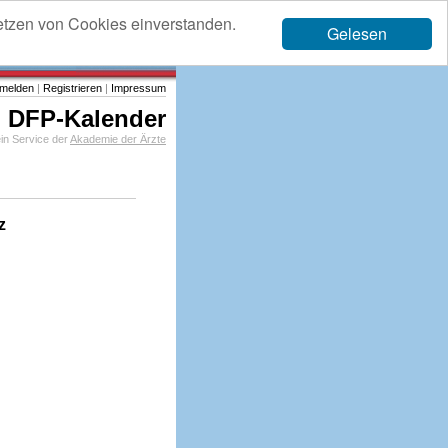
etzen von Cookies einverstanden.
Gelesen
melden
|
Registrieren
|
Impressum
DFP-Kalender
in Service der
Akademie der Ärzte
z