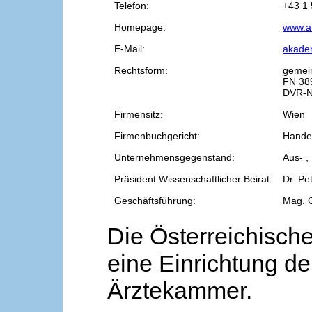
Telefon:
+43 1 
Homepage:
www.a
E-Mail:
akade
Rechtsform:
gemei
FN 38
DVR-N
Firmensitz:
Wien
Firmenbuchgericht:
Handel
Unternehmensgegenstand:
Aus- ,
Präsident Wissenschaftlicher Beirat:
Dr. Pe
Geschäftsführung:
Mag. 
Die Österreichische
eine Einrichtung de
Ärztekammer.