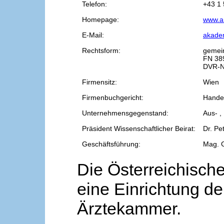
Telefon:
+43 1 
Homepage:
www.a
E-Mail:
akade
Rechtsform:
gemei
FN 38
DVR-N
Firmensitz:
Wien
Firmenbuchgericht:
Handel
Unternehmensgegenstand:
Aus- ,
Präsident Wissenschaftlicher Beirat:
Dr. Pe
Geschäftsführung:
Mag. 
Die Österreichische
eine Einrichtung de
Ärztekammer.