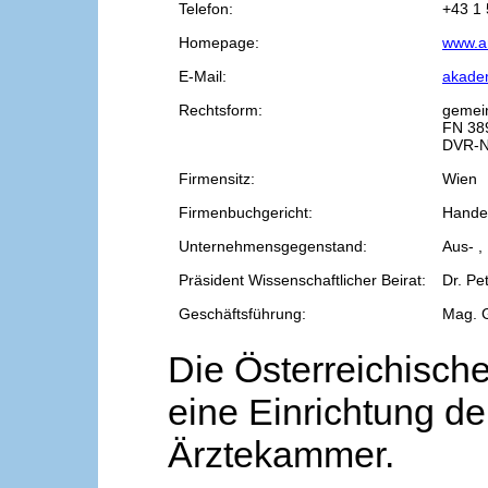
Telefon:
+43 1 
Homepage:
www.a
E-Mail:
akade
Rechtsform:
gemei
FN 38
DVR-N
Firmensitz:
Wien
Firmenbuchgericht:
Handel
Unternehmensgegenstand:
Aus- ,
Präsident Wissenschaftlicher Beirat:
Dr. Pe
Geschäftsführung:
Mag. 
Die Österreichische
eine Einrichtung de
Ärztekammer.